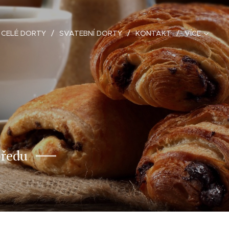
CELÉ DORTY
SVATEBNÍ DORTY
KONTAKT
VÍCE
předu