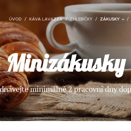
ÚVOD
KÁVA LAVAZZA
CHLEBÍČKY
ZÁKUSKY
Minizákusky
dnávejte minimálně 2 pracovní dny do